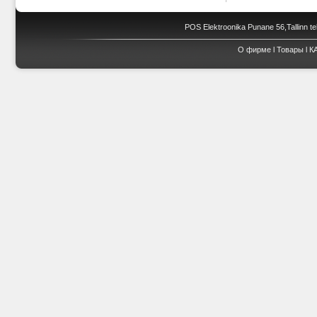
POS Elektroonika Punane 56,Tallinn te
О фирме
l
Товары
l
К